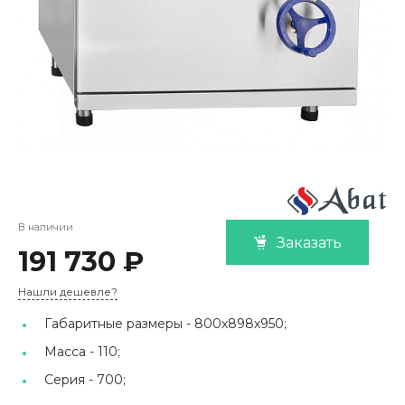
В наличии
Заказать
191 730 ₽
Нашли дешевле?
Габаритные размеры -
800х898х950;
Масса -
110;
Серия -
700;