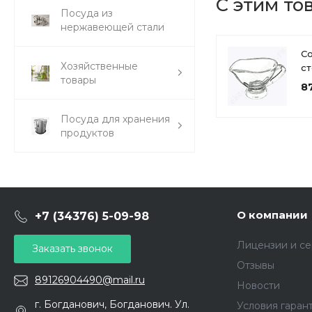
С этим то
Посуда из
нержавеющей стали
Со
Хозяйственные
ст
товары
Бе
8
P
5
Посуда для хранения
продуктов
О компании
+7 (34376) 5-09-98
Лицензии и с
Заказать звонок
Отзывы
89126904490@mail.ru
Новости
г. Богданович, Богданович. Ул.
Условия гаран