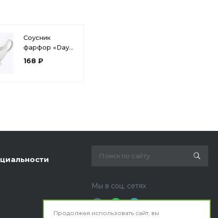
Соусник
фарфор «Day»
120 мл фк54
168 ₽
циальности
Мы в соц. сетях
Продолжая использовать сайт, вы