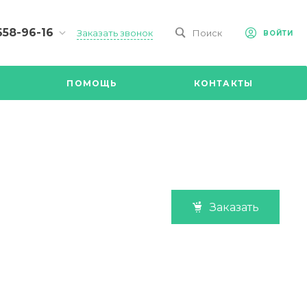
658-96-16
Заказать звонок
Поиск
ВОЙТИ
-09-98
ч,
ПОМОЩЬ
КОНТАКТЫ
Ул.
я, д 2/Д.
8.00 до
@mail.ru
Заказать