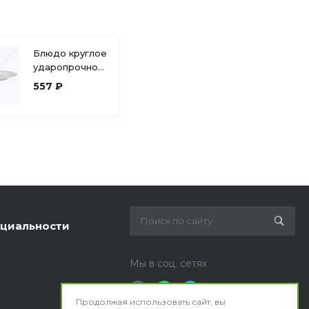
Блюдо круглое
ударопрочное
стекло 31см
557 ₽
Luminarc,
серия Трианон
циальности
Мы в соц. сетях
Продолжая использовать сайт, вы