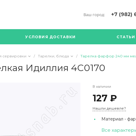
+7 (982) 
Ваш город:
+7 (34376) 5
г. Богданови
УСЛОВИЯ ДОСТАВКИ
СТАТЬИ
Богданович. 
Кооперативна
с ПН по ПТ с 
я сервировки
/
Тарелки, блюда
/
Тарелка фарфор 240 мм ме
17.00
89126904490
елкая Идиллия 4С0170
В наличии
127 ₽
Нашли дешевле?
Материал -
фар
Все характер