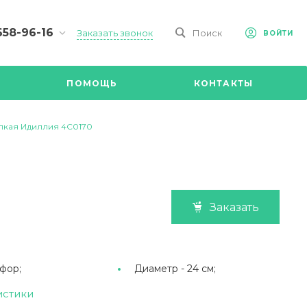
658-96-16
Заказать звонок
Поиск
ВОЙТИ
-09-98
ч,
ПОМОЩЬ
КОНТАКТЫ
Ул.
я, д 2/Д.
8.00 до
лкая Идиллия 4С0170
@mail.ru
Заказать
фор;
Диаметр -
24 см;
истики