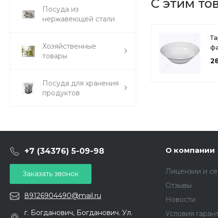
С этим то
Посуда из
нержавеющей стали
Та
Хозяйственные
ф
товары
25
2
гл
«C
Посуда для хранения
ф
продуктов
О компании
+7 (34376) 5-09-98
Лицензии и с
Заказать звонок
Отзывы
89126904490@mail.ru
Новости
г. Богданович, Богданович. Ул.
Условия гаран