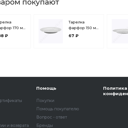
варом покупают
релка
Тарелка
арфор 170 мм
фарфор 150 мм
0 мл,
мелкая, Бельё
88 ₽
67 ₽
убокая
ollage»
к693
Помощь
Политика
конфиден
ертификаты
Покупки
Помощь покупателю
Вопрос - ответ
тии и возврата
Бренды