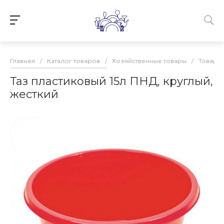
Главная
/
Каталог товаров
/
Хозяйственные товары
/
Товары 
Таз пластиковый 15л ПНД, круглый,
жесткий