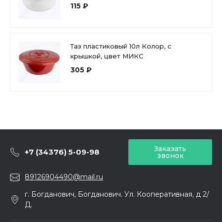
115 ₽
Таз пластиковый 10л Колор, с
крышкой, цвет МИКС
305 ₽
Заказать
+7 (34376) 5-09-98
звонок
89126904490@mail.ru
г. Богданович, Богданович. Ул. Кооперативная, д 2/
Д.