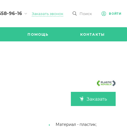
658-96-16
Заказать звонок
Поиск
ВОЙТИ
-09-98
ч,
ПОМОЩЬ
КОНТАКТЫ
Ул.
я, д 2/Д.
8.00 до
@mail.ru
Заказать
Материал -
пластик;