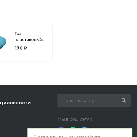
Таз
пластиковый
7л пищевой.,
170 ₽
цвет МИКС
циальности
Мы в соц. сетях
Продолжая использовать сайт, вы