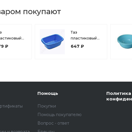
варом покупают
з
Таз
ластиковый
пластиковый
л, круглый
32л овальный
79 ₽
647 ₽
одолей
Водолей
АРТИКА С612
МАРТИКА
С624
Помощь
Политика
конфиден
ертификаты
Покупки
Помощь покупателю
Вопрос - ответ
тии и возврата
Бренды