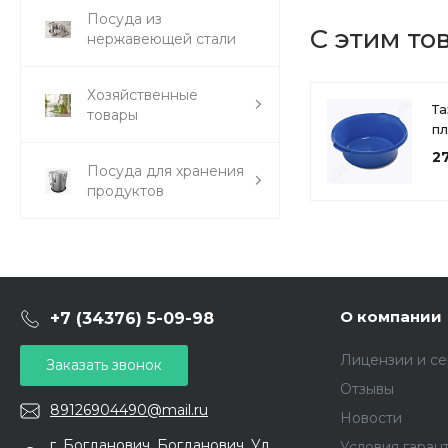
Посуда из
С этим то
нержавеющей стали
Хозяйственные
Та
товары
п
12
2
В
Посуда для хранения
М
продуктов
О компании
+7 (34376) 5-09-98
Лицензии и с
Заказать звонок
Отзывы
89126904490@mail.ru
Новости
г. Богданович, Богданович. Ул.
Условия гаран