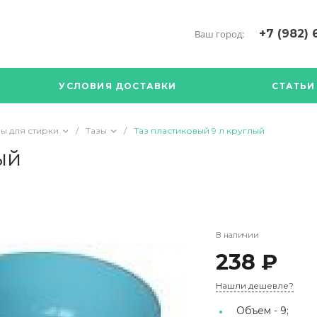
+7 (982) 
Ваш город:
+7 (34376) 5
г. Богданови
УСЛОВИЯ ДОСТАВКИ
СТАТЬИ
Богданович. 
Кооперативна
с ПН по ПТ с 
ы для стирки
/
Тазы
/
Таз пластиковый 9 л круглый
17.00
89126904490
ый
В наличии
238 ₽
Нашли дешевле?
Объем -
9;