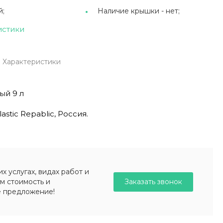
й;
Наличие крышки -
нет;
истики
Характеристики
ый 9 л
stic Repablic, Россия.
 услугах, видах работ и
Заказать звонок
м стоимость и
е предложение!