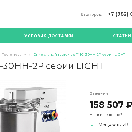
+7 (982) 
Ваш город:
+7 (34376) 5
г. Богданови
УСЛОВИЯ ДОСТАВКИ
СТАТЬИ
Богданович. 
Кооперативна
с ПН по ПТ с 
Тестомесы
/
Спиральный тестомес ТМС-30НН-2Р серии LIGHT
17.00
89126904490
-30НН-2Р серии LIGHT
В наличии
158 507 
Нашли дешевле?
Мощность, кВт 