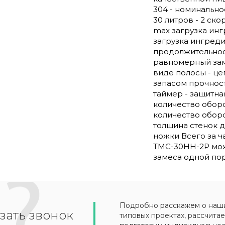
304 - номинально
30 литров - 2 ск
max загрузка инг
загрузка ингредие
продолжительност
равномерный заме
виде полосы - це
запасом прочност
таймер - защитн
количество оборо
количество оборот
толщина стенок д
ножки Всего за ч
ТМС-30НН-2Р мож
замеса одной пор
Подробно расскажем о наших
зать звонок
типовых проектах, рассчитае