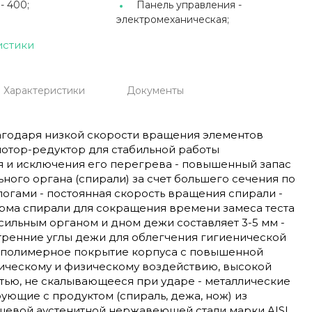
 -
400;
Панель управления -
электромеханическая;
истики
Характеристики
Документы
лагодаря низкой скорости вращения элементов
мотор-редуктор для стабильной работы
я и исключения его перегрева - повышенный запас
ного органа (спирали) за счет большего сечения по
огами - постоянная скорость вращения спирали -
рма спирали для сокращения времени замеса теста
сильным органом и дном дежи составляет 3-5 мм -
тренние углы дежи для облегчения гигиенической
 полимерное покрытие корпуса с повышенной
мическому и физическому воздействию, высокой
тью, не скалывающееся при ударе - металлические
рующие с продуктом (спираль, дежа, нож) из
щевой аустенитной нержавеющей стали марки AISI