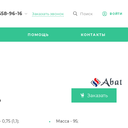
658-96-16
Заказать звонок
Поиск
ВОЙТИ
-09-98
ч,
ПОМОЩЬ
КОНТАКТЫ
Ул.
я, д 2/Д.
8.00 до
@mail.ru
Заказать
₽
-
0,75 (1,1);
Масса -
95;