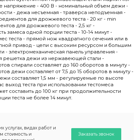
е напряжение - 400 В - номинальный объем дежи -
орости - дежа несъемная - траверса неподъемная -
редиентов для дрожжевого теста - 20 кг - min
нтов для дрожжевого теста - 2,5 кг -
ь замеса одной порции теста - 10-14 минут -
с теста - прямой нож квадратного сечения или в
пной привод - цепи с высоким ресурсом и большим
и - электромеханическая панель управления -
ая решетка дежи из нержавеющей стали -
тов спирали составляет до 160 оборотов в минуту -
ов дежи составляет от 7,5 до 15 оборотов в минуту -
ежи составляет 1,5 мм - регулируемые по высоте
ас выход теста при использовании тестомеса
ет составить до 100 кг при продолжительности
ции теста не более 14 минут.
 услугах, видах работ и
Заказать звонок
м стоимость и