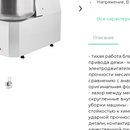
›
Напряжение, В
Все характер
Описание
- тихая работа б
привода дежи - 
электродвигател
прочности месиль
сравнению с анал
оригинальная фо
- зазор между ме
скругленные вну
уборки машины -
стойкостью к хи
ударной прочнос
детали, контакти
качественной пи