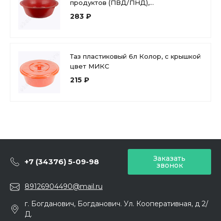
продуктов (ПВД/ПНД),
ударопрочный, мягкий
283 ₽
Таз пластиковый 6л Колор, с крышкой
цвет МИКС
215 ₽
Заказать
+7 (34376) 5-09-98
звонок
89126904490@mail.ru
г. Богданович, Богданович. Ул. Кооперативная, д 2/
Д.